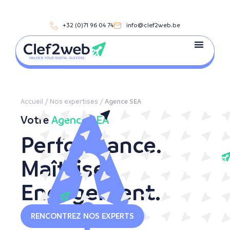
+32 (0)71 96 04 74
info@clef2web.be
Accueil
/
Nos expertises
/
Agence SEA
Votre
Agence SEA
Performance.
Maîtrise.
Engagement.
RENCONTREZ NOS EXPERTS