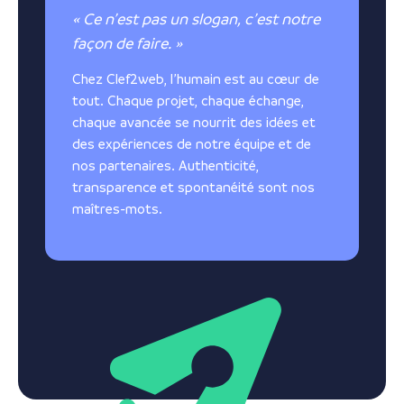
« Ce n’est pas un slogan, c’est notre
façon de faire. »
Chez Clef2web, l’humain est au cœur de
tout. Chaque projet, chaque échange,
chaque avancée se nourrit des idées et
des expériences de notre équipe et de
nos partenaires. Authenticité,
transparence et spontanéité sont nos
maîtres-mots.