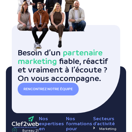
Besoin d’un
partenaire
marketing
fiable, réactif
et vraiment à l’écoute ?
On vous accompagne.
RENCONTREZ NOTRE ÉQUIPE
Nos
Nos
Secteurs
expertises
formations
d'activité
en
pour
Marketing
Bureau 21