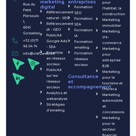
marketing
entreprises
pour
Rue du
digital
Formation
l'habitat, la
Petit
Référencement
SEO
construction
Piersoulx
naturel - SEO
Formation
Marketing
1,
Référencement
SEA
immobilier
6041
IA - GEO
Formation
Marketing
Gosselies
Publicité
IA
d'e-
+32 (0)71
Google Ads
Formation
commerce
96 04 74
- SEA
emailing
Marketing
Expertise
Formation
info@clef2web.be
pour
en réseaux
réseaux
entreprise
sociaux
sociaux
B2B
Publicité
Marketing
sur les
Consultance
pour le
et
réseaux
tourisme et
accompagnement
sociaux
l'Horeca
Analytics et
Marketing
webanalyse
automobile
Stratégies
et
d’emailing
concessions
Marketing
pour le
secteur
financier