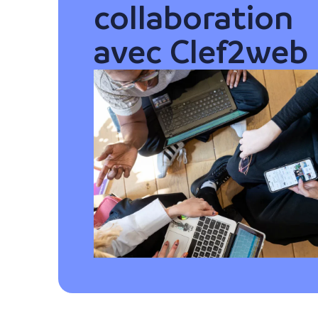
collaboration
avec Clef2web