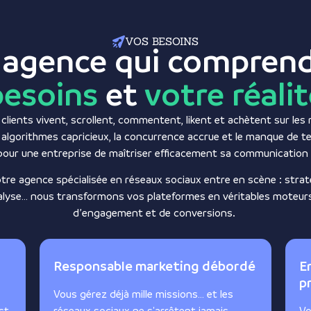
VOS BESOINS
 agence qui compren
besoins
et
votre réali
 clients vivent, scrollent, commentent, likent et achètent sur les
 algorithmes capricieux, la concurrence accrue et le manque de te
e pour une entreprise de maîtriser efficacement sa communication
otre agence spécialisée en réseaux sociaux entre en scène : strat
nalyse… nous transformons vos plateformes en véritables moteurs d
d’engagement et de conversions.
Responsable marketing débordé
E
p
Vous gérez déjà mille missions… et les
st
réseaux sociaux ne s'arrêtent jamais.
Vo