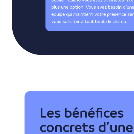
plus une option. Vous avez besoin d’un
équipe qui maintient votre présence sa
vous solliciter à tout bout de champ.
Les bénéfices
concrets d’une