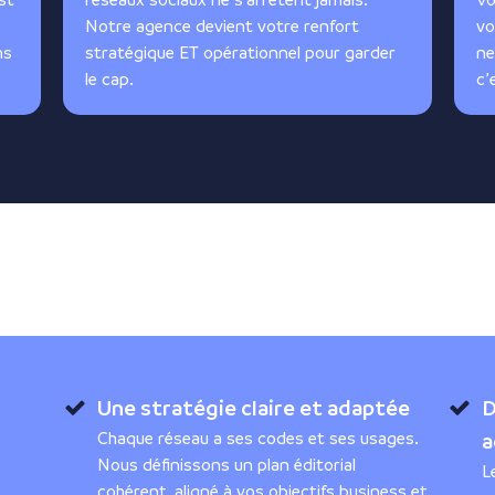
e
Notre agence devient votre renfort
vo
ns
stratégique ET opérationnel pour garder
ne
le cap.
c’
Une stratégie claire et adaptée
D
Chaque réseau a ses codes et ses usages.
a
Nous définissons un plan éditorial
L
cohérent, aligné à vos objectifs business et