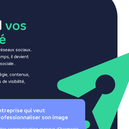
d
vos
té
 réseaux sociaux.
mps, il devient
 sociale…
égie, contenus,
e visibilité,
ntreprise qui veut
rofessionnaliser son image
tre communication manque d’harmonie,