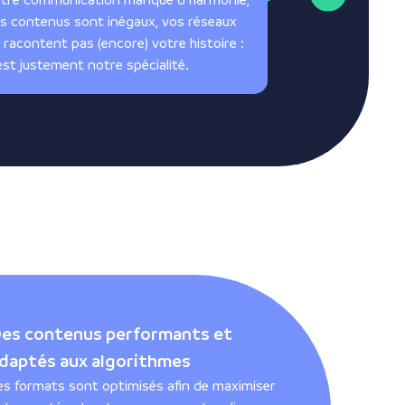
s contenus sont inégaux, vos réseaux
 racontent pas (encore) votre histoire :
est justement notre spécialité.
es contenus performants et
daptés aux algorithmes
es formats sont optimisés afin de maximiser