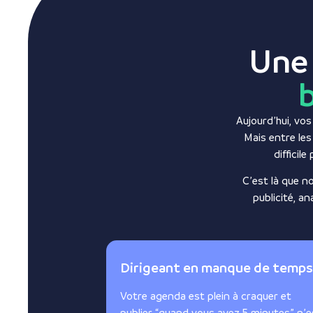
Une
Aujourd’hui, vos
Mais entre les
difficil
C’est là que n
publicité, a
Dirigeant en manque de temps
Votre agenda est plein à craquer et
publier “quand vous avez 5 minutes” n’e