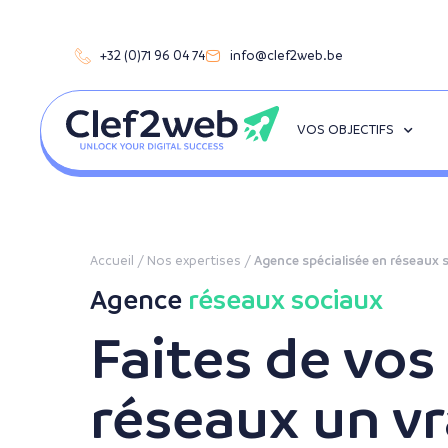
+32 (0)71 96 04 74
info@clef2web.be
VOS OBJECTIFS
Accueil
/
Nos expertises
/
Agence spécialisée en réseaux 
Agence
réseaux sociaux
Faites de vos
réseaux un vr