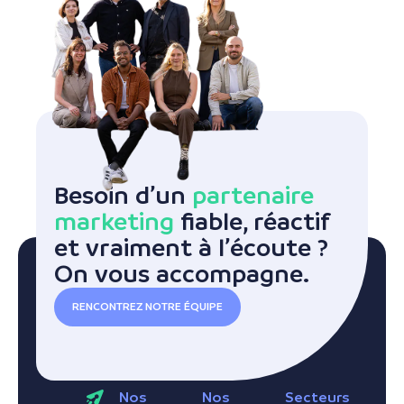
Besoin d’un
partenaire
marketing
fiable, réactif
et vraiment à l’écoute ?
On vous accompagne.
RENCONTREZ NOTRE ÉQUIPE
Nos
Nos
Secteurs