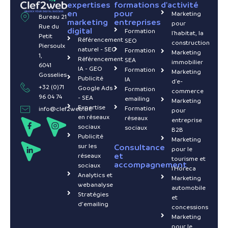
expertises
formations
d'activité
en
pour
Marketing
Bureau 21
marketing
entreprises
pour
Rue du
digital
Formation
l'habitat, la
Petit
Référencement
SEO
construction
Piersoulx
naturel - SEO
Formation
Marketing
1,
Référencement
SEA
immobilier
6041
IA - GEO
Formation
Marketing
Gosselies
Publicité
IA
d'e-
+32 (0)71
Google Ads
Formation
commerce
96 04 74
- SEA
emailing
Marketing
Expertise
Formation
info@clef2web.be
pour
en réseaux
réseaux
entreprise
sociaux
sociaux
B2B
Publicité
Marketing
sur les
Consultance
pour le
et
réseaux
tourisme et
accompagnement
sociaux
l'Horeca
Analytics et
Marketing
webanalyse
automobile
Stratégies
et
d’emailing
concessions
Marketing
pour le