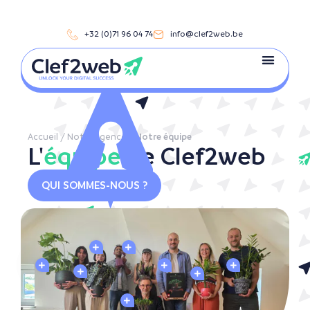
+32 (0)71 96 04 74
info@clef2web.be
Accueil
/
Notre agence
/
Notre équipe
L'
équipe
de Clef2web
QUI SOMMES-NOUS ?