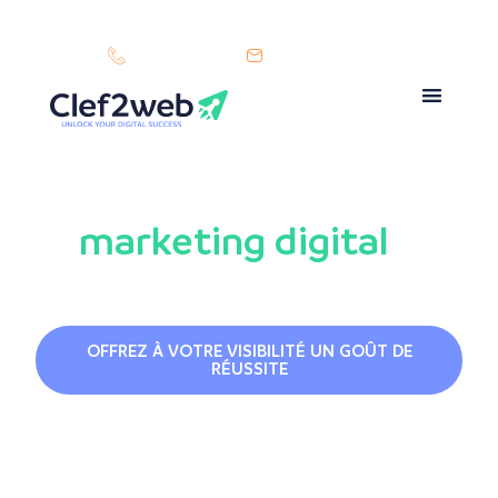
+32 (0)71 96 04 74
info@clef2web.be
Votre agence de
marketing digital
à
Liège
Accueil
/
Agence SEO à Liège
OFFREZ À VOTRE VISIBILITÉ UN GOÛT DE
RÉUSSITE