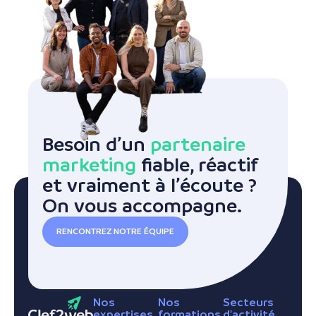
Besoin d’un
partenaire
marketing
fiable, réactif
et vraiment à l’écoute ?
On vous accompagne.
RENCONTREZ NOTRE ÉQUIPE
Nos
Nos
Secteurs
expertises
formations
d'activité