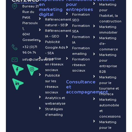
en
pour
Marketing
Bureau 21
marketing
entreprises
pour
Rue du
digital
Formation
l'habitat, la
Petit
Référencement
SEO
construction
Piersoulx
naturel - SEO
Formation
Marketing
1,
Référencement
SEA
immobilier
6041
IA - GEO
Formation
Marketing
Gosselies
Publicité
IA
d'e-
+32 (0)71
Google Ads
Formation
commerce
96 04 74
- SEA
emailing
Marketing
Expertise
Formation
info@clef2web.be
pour
en réseaux
réseaux
entreprise
sociaux
sociaux
B2B
Publicité
Marketing
sur les
Consultance
pour le
et
réseaux
tourisme et
accompagnement
sociaux
l'Horeca
Analytics et
Marketing
webanalyse
automobile
Stratégies
et
d’emailing
concessions
Marketing
pour le