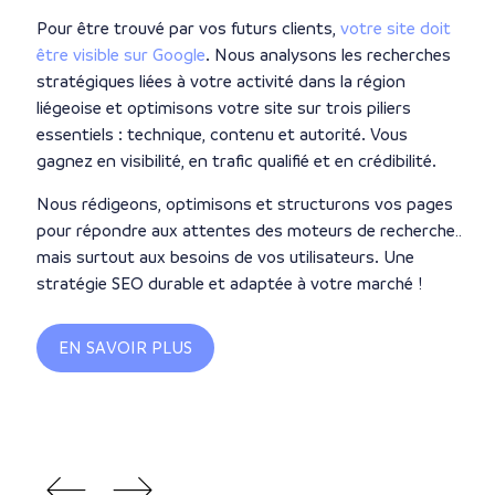
Pour être trouvé par vos futurs clients,
votre site doit
F
i
être visible sur Google
. Nous analysons les recherches
c
stratégiques liées à votre activité dans la région
p
liégeoise et optimisons votre site sur trois piliers
p
essentiels : technique, contenu et autorité. Vous
v
gagnez en visibilité, en trafic qualifié et en crédibilité.
v
Nous rédigeons, optimisons et structurons vos pages
G
pour répondre aux attentes des moteurs de recherche…
e
mais surtout aux besoins de vos utilisateurs. Une
r
stratégie SEO durable et adaptée à votre marché !
v
:
EN SAVOIR PLUS