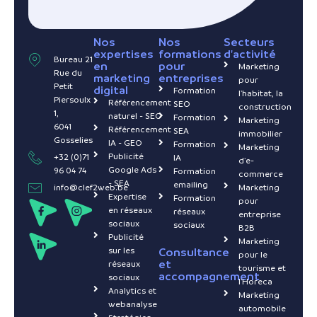
Nos
Nos
Secteurs
expertises
formations
d'activité
Bureau 21
en
pour
Marketing
Rue du
marketing
entreprises
pour
Petit
digital
Formation
l'habitat, la
Piersoulx
Référencement
SEO
construction
1,
naturel - SEO
Formation
Marketing
6041
Référencement
SEA
immobilier
Gosselies
IA - GEO
Formation
Marketing
Publicité
+32 (0)71
IA
d'e-
Google Ads
96 04 74
Formation
commerce
- SEA
emailing
info@clef2web.be
Marketing
Expertise
Formation
pour
en réseaux
réseaux
entreprise
sociaux
sociaux
B2B
Publicité
Marketing
sur les
Consultance
pour le
et
réseaux
tourisme et
accompagnement
sociaux
l'Horeca
Analytics et
Marketing
webanalyse
automobile