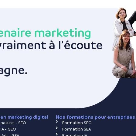
enaire marketing
 vraiment à l’écoute
agne.
en marketing digital
Nos formations pour entreprises
naturel - SEO
Formation SEO
IA - GEO
Formation SEA
 Ads - SEA
Formation IA