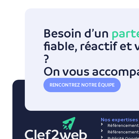
Besoin d’un
part
fiable, réactif et
?
On vous accomp
RENCONTREZ NOTRE ÉQUIPE
Nos expertises 
Référencement 
Référencement 
Publicité Google