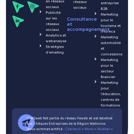
en réseaux
réseaux
entreprise
sociaux
sociaux
B2B
Publicité
Marketing
sur les
Consultance
pour le
et
réseaux
tourisme et
accompagnement
sociaux
l'Horeca
Analytics et
Marketing
webanalyse
automobile
Stratégies
et
d’emailing
concessions
Marketing
pour le
secteur
financier
Marketing
pour
l'éducation,
centres de
formations
Clef2web fait partie du réseau Feweb et est labellisé
aux Chèques Entreprises de la Région Wallonne.
Nous sommes actifs à :
Charleroi
–
Mons
–
Nivelles
–