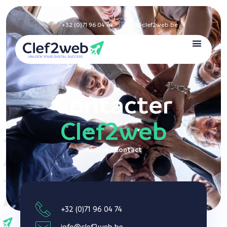
+32 (0)71 96 04 74
info@clef2web.be
Contacter
Clef2web
Accueil
/
Contact
+32 (0)71 96 04 74
info@clef2web.be