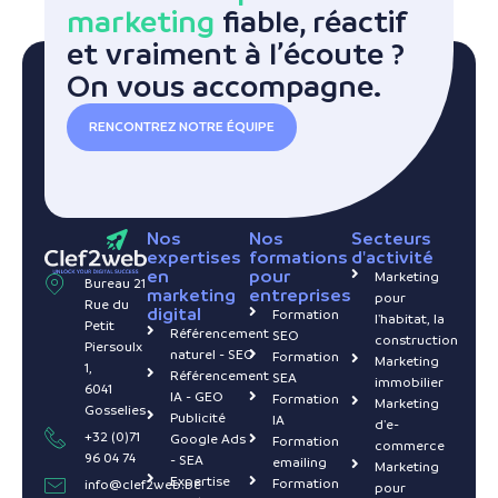
marketing
fiable, réactif
et vraiment à l’écoute ?
On vous accompagne.
RENCONTREZ NOTRE ÉQUIPE
Nos
Nos
Secteurs
expertises
formations
d'activité
en
pour
Marketing
Bureau 21
marketing
entreprises
pour
Rue du
digital
Formation
l'habitat, la
Petit
Référencement
SEO
construction
Piersoulx
naturel - SEO
Formation
Marketing
1,
Référencement
SEA
immobilier
6041
IA - GEO
Formation
Marketing
Gosselies
Publicité
IA
d'e-
+32 (0)71
Google Ads
Formation
commerce
96 04 74
- SEA
emailing
Marketing
Expertise
Formation
info@clef2web.be
pour