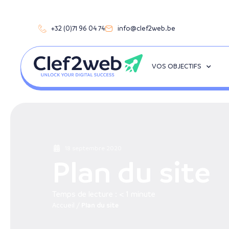
+32 (0)71 96 04 74
info@clef2web.be
VOS OBJECTIFS
18 septembre 2020
Plan du site
Temps de lecture :
< 1
minute
Accueil
/
Plan du site