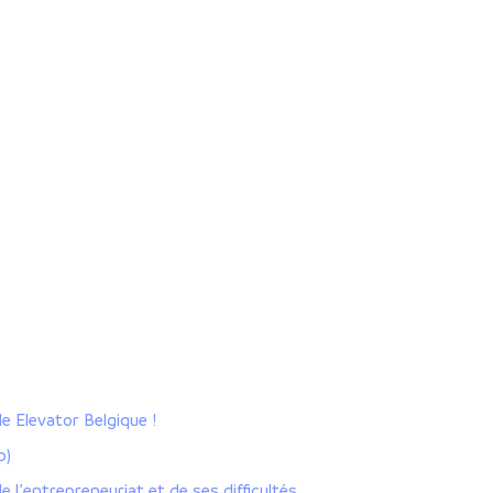
 Elevator Belgique !
p)
e l’entrepreneuriat et de ses difficultés