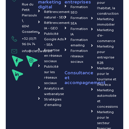
marketing
entreprises
pour
Rue du
digital
Formation
l'habitat, la
Petit
Référencement
SEO
construction
Piersoulx
naturel - SEO
Formation
Marketing
1,
Référencement
SEA
immobilier
6041
IA - GEO
Formation
Marketing
Gosselies
Publicité
IA
d'e-
+32 (0)71
Google Ads
Formation
commerce
96 04 74
- SEA
emailing
Marketing
Expertise
Formation
info@clef2web.be
pour
en réseaux
réseaux
entreprise
sociaux
sociaux
B2B
Publicité
Marketing
sur les
Consultance
pour le
et
réseaux
tourisme et
accompagnement
sociaux
l'Horeca
Analytics et
Marketing
webanalyse
automobile
Stratégies
et
d’emailing
concessions
Marketing
pour le
secteur
financier