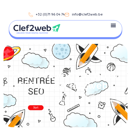
+32 (0)71 96 04 74
info@clef2web.be
18 septembre 2019
Préparez votre rentrée
SEO avec Clef2web !
Temps de lecture :
4
minutes
Accueil
/
Marketing digital
/
Préparez votre rentrée SEO avec
Clef2web !