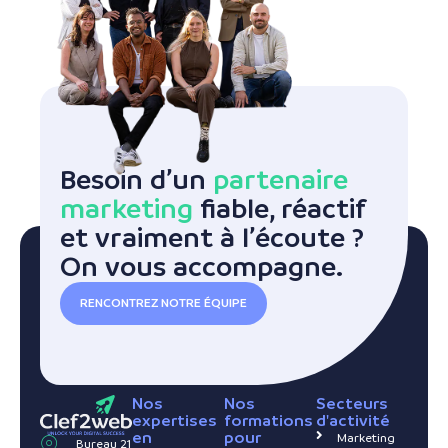
Besoin d’un
partenaire
marketing
fiable, réactif
et vraiment à l’écoute ?
On vous accompagne.
RENCONTREZ NOTRE ÉQUIPE
Nos
Nos
Secteurs
expertises
formations
d'activité
en
pour
Marketing
Bureau 21