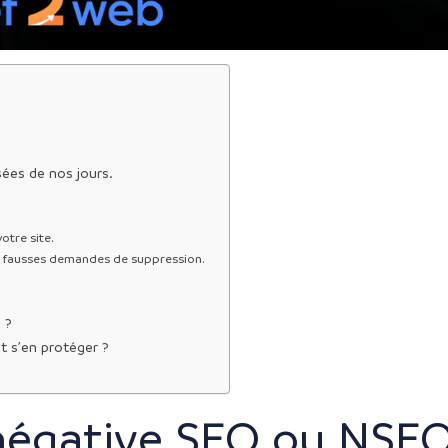
sées de nos jours.
otre site.
de fausses demandes de suppression.
e
 ?
t s’en protéger ?
 négative SEO ou NSE