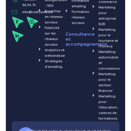
Formation
commerce
96 04 74
- SEA
emailing
Marketing
Expertise
Formation
info@clef2web.be
pour
en réseaux
réseaux
entreprise
sociaux
sociaux
B2B
Publicité
Marketing
sur les
Consultance
pour le
et
réseaux
tourisme et
accompagnement
sociaux
l'Horeca
Analytics et
Marketing
webanalyse
automobile
Stratégies
et
d’emailing
concessions
Marketing
pour le
secteur
financier
Marketing
pour
l'éducation,
centres de
formations