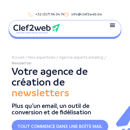
+32 (0)71 96 04 74
info@clef2web.be
VOS OBJECTI
NOS EXPERTI
VOTRE SECTEUR
NOTRE AGENCE
CHÈQUES ENTRE
NOS RÉFÉRE
NOUS CONTA
RENCONTRONS-NOUS
Accueil
/
Nos expertises
/
Agence experts emailing
/
Newsletter
Votre agence de
création de
newsletters
Plus qu’un email, un outil de
conversion et de fidélisation
TOUT COMMENCE DANS UNE BOÎTE MAIL