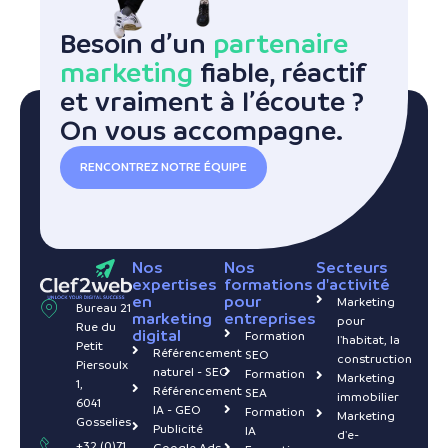
Besoin d’un
partenaire
marketing
fiable, réactif
et vraiment à l’écoute ?
On vous accompagne.
RENCONTREZ NOTRE ÉQUIPE
Nos
Nos
Secteurs
expertises
formations
d'activité
en
pour
Marketing
Bureau 21
marketing
entreprises
pour
Rue du
digital
Formation
l'habitat, la
Petit
Référencement
SEO
construction
Piersoulx
naturel - SEO
Formation
Marketing
1,
Référencement
SEA
immobilier
6041
IA - GEO
Formation
Marketing
Gosselies
Publicité
IA
d'e-
+32 (0)71
Google Ads