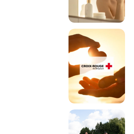
Lire l'article
ASSOCIATIF
Rédaction
web pour une
nouvelle
plateforme
d’engagement
citoyenne
Lire l'article
EDUCATION &
FORMATION
Stratégie de
référencement