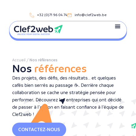
+32 (0)71 96 04 74
info@clef2web.be
VOS OBJECTI
NOS EXPERTI
VOTRE SECTEUR
NOTRE AGENCE
CHÈQUES ENTRE
NOS RÉFÉRE
NOUS CONTA
RENCONTRONS-NOUS
Accueil
/
Nos références
Nos
références
Des projets, des défis, des résultats… et quelques
cafés bien serrés au passage ☕. Derrière chaque
collaboration se cache une stratégie pensée pour
performer. Découvrez les entreprises qui ont décidé
de passer à l’action en faisant confiance à l’équipe de
Clef2web !
CONTACTEZ-NOUS