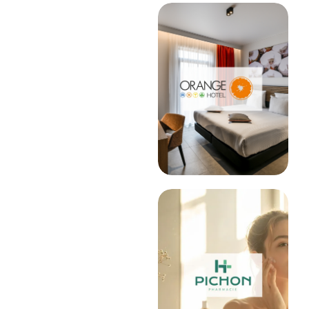
Une stratégie
digitale
complète
pour
renforcer la
visibilité d’un
hôtel en
pleine
croissance
Lire l'article
E-COMMERCE
Stratégie SEA
pour une
pharmacie