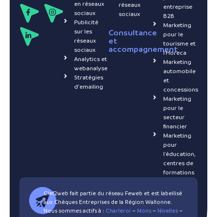
en réseaux
réseaux
entreprise
sociaux
sociaux
B2B
Publicité
Marketing
sur les
Consultance
pour le
et
réseaux
tourisme et
accompagnement
sociaux
l'Horeca
Analytics et
Marketing
webanalyse
automobile
Stratégies
et
d’emailing
concessions
Marketing
pour le
secteur
financier
Marketing
pour
l'éducation,
centres de
formations
Clef2web fait partie du réseau Feweb et est labellisé
aux Chèques Entreprises de la Région Wallonne.
Nous sommes actifs à :
Charleroi
–
Mons
–
Nivelles
–