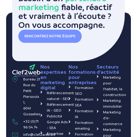
marketing
fiable, réactif
et vraiment à l’écoute ?
On vous accompagne.
RENCONTREZ NOTRE ÉQUIPE
Nos
Nos
Secteurs
expertises
formations
d'activité
en
pour
Marketing
Bureau 21
marketing
entreprises
pour
Rue du
digital
Formation
l'habitat, la
Petit
Référencement
SEO
construction
Piersoulx
naturel - SEO
Formation
Marketing
1,
Référencement
SEA
immobilier
6041
IA - GEO
Formation
Marketing
Gosselies
Publicité
IA
d'e-
+32 (0)71
Google Ads
Formation
commerce
96 04 74
- SEA
emailing
Marketing
Expertise
Formation
info@clef2web.be
pour