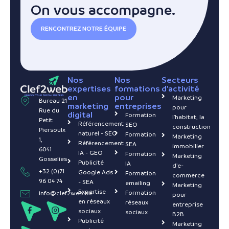
On vous accompagne.
RENCONTREZ NOTRE ÉQUIPE
Nos
Nos
Secteurs
expertises
formations
d'activité
en
pour
Marketing
Bureau 21
marketing
entreprises
pour
Rue du
digital
Formation
l'habitat, la
Petit
Référencement
SEO
construction
Piersoulx
naturel - SEO
Formation
Marketing
1,
Référencement
SEA
immobilier
6041
IA - GEO
Formation
Marketing
Gosselies
Publicité
IA
d'e-
+32 (0)71
Google Ads
Formation
commerce
96 04 74
- SEA
emailing
Marketing
Expertise
Formation
info@clef2web.be
pour
en réseaux
réseaux
entreprise
sociaux
sociaux
B2B
Publicité
Marketing