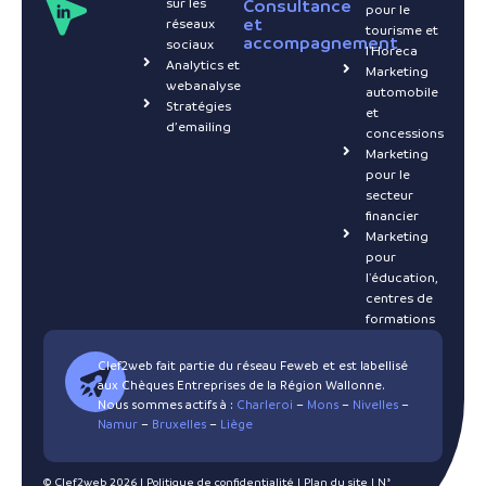
sur les
Consultance
pour le
et
réseaux
tourisme et
accompagnement
sociaux
l'Horeca
Analytics et
Marketing
webanalyse
automobile
Stratégies
et
d’emailing
concessions
Marketing
pour le
secteur
financier
Marketing
pour
l'éducation,
centres de
formations
Clef2web fait partie du réseau Feweb et est labellisé
aux Chèques Entreprises de la Région Wallonne.
Nous sommes actifs à :
Charleroi
–
Mons
–
Nivelles
–
Namur
–
Bruxelles
–
Liège
© Clef2web 2026 |
Politique de confidentialité
|
Plan du site
| N°