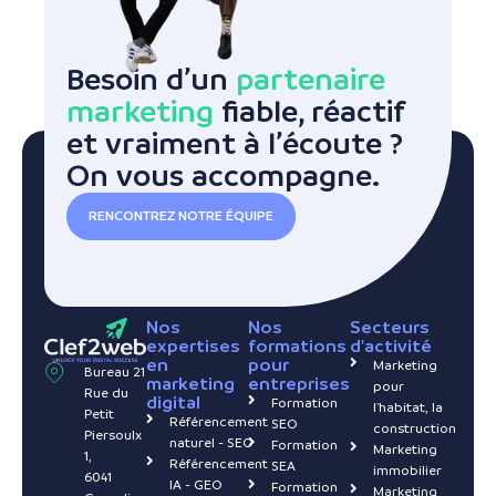
Besoin d’un
partenaire
marketing
fiable, réactif
et vraiment à l’écoute ?
On vous accompagne.
RENCONTREZ NOTRE ÉQUIPE
Nos
Nos
Secteurs
expertises
formations
d'activité
en
pour
Marketing
Bureau 21
marketing
entreprises
pour
Rue du
digital
Formation
l'habitat, la
Petit
Référencement
SEO
construction
Piersoulx
naturel - SEO
Formation
Marketing
1,
Référencement
SEA
immobilier
6041
IA - GEO
Formation
Marketing