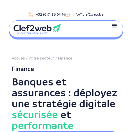
+32 (0)71 96 04 74
info@clef2web.be
Accueil
/
Votre secteur
/
Finance
Finance
Banques et
assurances : déployez
une stratégie digitale
sécurisée
et
performante