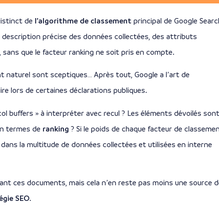
distinct de
l’algorithme de classement
principal de Google Searc
 description précise des données collectées, des attributs
, sans que le facteur ranking ne soit pris en compte.
 naturel sont sceptiques… Après tout, Google a l’art de
e lors de certaines déclarations publiques.
col buffers » à interpréter avec recul ? Les éléments dévoilés son
 en termes de
ranking
? Si le poids de chaque facteur de classeme
ns la multitude de données collectées et utilisées en interne
sant ces documents, mais cela n’en reste pas moins une source d
tégie SEO
.