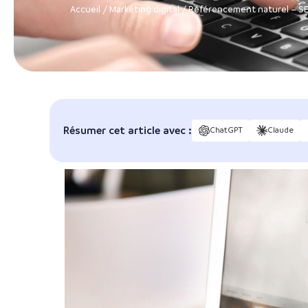
Accueil
/
Marketing digital
/
Référencement naturel – S
Résumer cet article avec :
ChatGPT
Claude