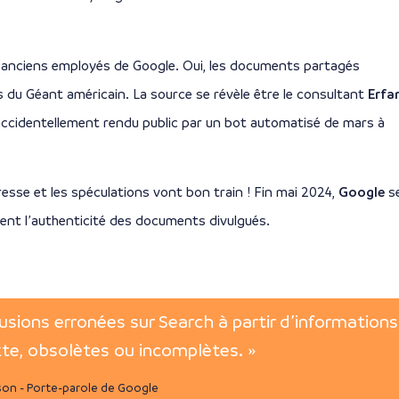
’anciens employés de Google. Oui, les documents partagés
s du Géant américain. La source se révèle être le consultant
Erfa
 accidentellement rendu public par un bot automatisé de mars à
resse et les spéculations vont bon train ! Fin mai 2024,
Google
s
ement l’authenticité des documents divulgués.
usions erronées sur Search à partir d’informations
xte, obsolètes ou incomplètes. »
on - Porte-parole de Google