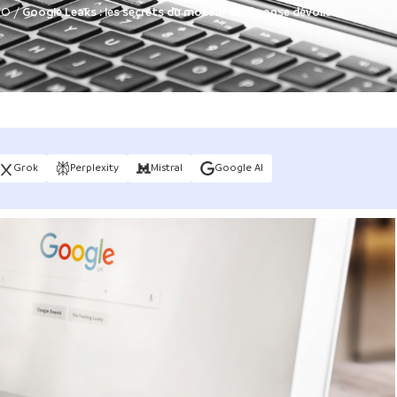
EO
/
Google Leaks : les secrets du moteur de réponse dévoilés
Grok
Perplexity
Mistral
Google AI