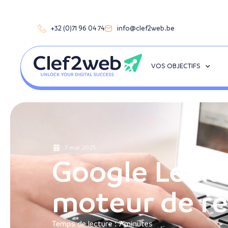
+32 (0)71 96 04 74
info@clef2web.be
VOS OBJECTIFS
7 mai 2025
Google Leaks 
moteur de ré
Temps de lecture :
7
minutes