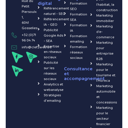
Rue du
digital
Formation
l'habitat, la
Petit
Référencement
SEO
construction
Piersoulx
naturel - SEO
Formation
Marketing
1,
Référencement
SEA
immobilier
6041
IA - GEO
Formation
Marketing
Gosselies
Publicité
IA
d'e-
+32 (0)71
Google Ads
Formation
commerce
96 04 74
- SEA
emailing
Marketing
Expertise
Formation
info@clef2web.be
pour
en réseaux
réseaux
entreprise
sociaux
sociaux
B2B
Publicité
Marketing
sur les
Consultance
pour le
et
réseaux
tourisme et
accompagnement
sociaux
l'Horeca
Analytics et
Marketing
webanalyse
automobile
Stratégies
et
d’emailing
concessions
Marketing
pour le
secteur
financier