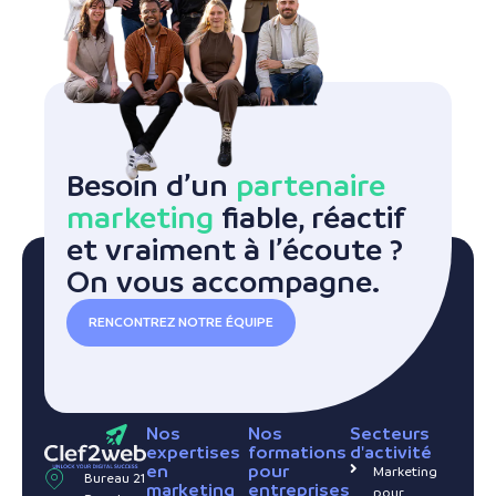
Besoin d’un
partenaire
marketing
fiable, réactif
et vraiment à l’écoute ?
On vous accompagne.
RENCONTREZ NOTRE ÉQUIPE
Nos
Nos
Secteurs
expertises
formations
d'activité
en
pour
Marketing
Bureau 21
marketing
entreprises
pour