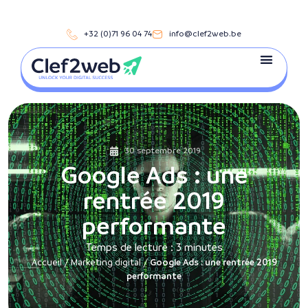
+32 (0)71 96 04 74
info@clef2web.be
30 septembre 2019
Google Ads : une
rentrée 2019
performante
Temps de lecture :
3
minutes
Accueil
/
Marketing digital
/
Google Ads : une rentrée 2019
performante