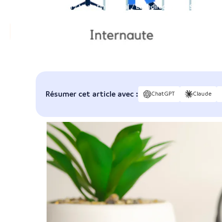
Accueil
/
Marketing digital
/
La redirection en SEO : notr
Résumer cet article avec :
ChatGPT
Claude