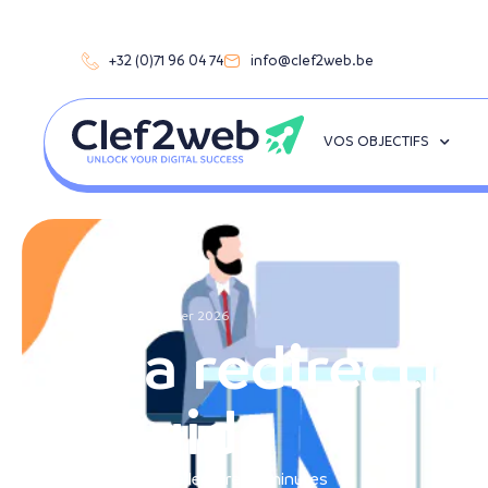
+32 (0)71 96 04 74
info@clef2web.be
VOS OBJECTIFS
14 janvier 2026
La redirectio
guide
Temps de lecture :
5
minutes