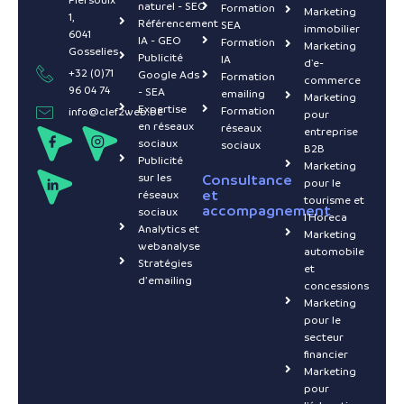
naturel - SEO
Formation
Marketing
1,
Référencement
SEA
immobilier
6041
IA - GEO
Formation
Marketing
Gosselies
Publicité
IA
d'e-
+32 (0)71
Google Ads
Formation
commerce
96 04 74
- SEA
emailing
Marketing
Expertise
Formation
info@clef2web.be
pour
en réseaux
réseaux
entreprise
sociaux
sociaux
B2B
Publicité
Marketing
sur les
Consultance
pour le
et
réseaux
tourisme et
accompagnement
sociaux
l'Horeca
Analytics et
Marketing
webanalyse
automobile
Stratégies
et
d’emailing
concessions
Marketing
pour le
secteur
financier
Marketing
pour