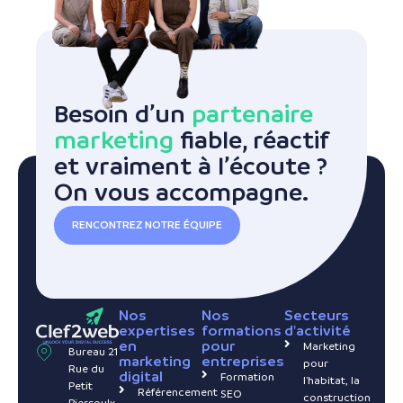
Besoin d’un
partenaire
marketing
fiable, réactif
et vraiment à l’écoute ?
On vous accompagne.
RENCONTREZ NOTRE ÉQUIPE
Nos
Nos
Secteurs
expertises
formations
d'activité
en
pour
Marketing
Bureau 21
marketing
entreprises
pour
Rue du
digital
Formation
l'habitat, la
Petit
Référencement
SEO
construction
Piersoulx