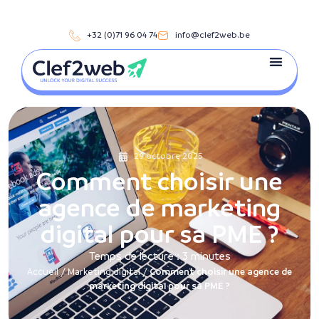
+32 (0)71 96 04 74
info@clef2web.be
29 octobre 2025
Comment choisir une
agence de marketing
digital pour sa PME ?
Temps de lecture :
3
minutes
Accueil
/
Marketing digital
/
Comment choisir une agence de
marketing digital pour sa PME ?