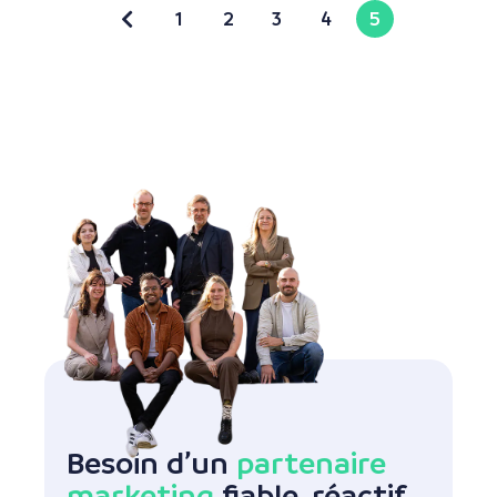
1
2
3
4
5
Besoin d’un
partenaire
marketing
fiable, réactif