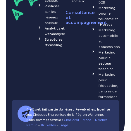
sociaux
sociaux
B2B
Publicité
Marketing
sur les
Consultance
pour le
et
réseaux
tourisme et
accompagnement
sociaux
l'Horeca
Analytics et
Marketing
webanalyse
automobile
Stratégies
et
d’emailing
concessions
Marketing
pour le
secteur
financier
Marketing
pour
l'éducation,
centres de
formations
Clef2web fait partie du réseau Feweb et est labellisé
aux Chèques Entreprises de la Région Wallonne.
Nous sommes actifs à :
Charleroi
–
Mons
–
Nivelles
–
Namur
–
Bruxelles
–
Liège