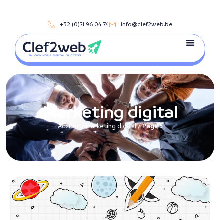
+32 (0)71 96 04 74
info@clef2web.be
Marketing digital
Accueil
/
Marketing digital
/
Page 5