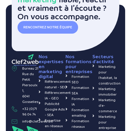
et vraiment à l’écoute ?
On vous accompagne.
RENCONTREZ NOTRE ÉQUIPE
Nos
Nos
Secteurs
expertises
formations
d'activité
en
pour
Marketing
Bureau 21
marketing
entreprises
pour
Rue du
digital
Formation
l'habitat, la
Petit
Référencement
SEO
construction
Piersoulx
naturel - SEO
Formation
Marketing
1,
Référencement
SEA
immobilier
6041
IA - GEO
Formation
Marketing
Gosselies
Publicité
IA
d'e-
+32 (0)71
Google Ads
Formation
commerce
96 04 74
- SEA
emailing
Marketing
Expertise
Formation
info@clef2web.be
pour
en réseaux
réseaux
entreprise