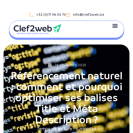
+32 (0)71 96 04 74
info@clef2web.be
28 novembre 2025
Référencement naturel
: comment et pourquoi
optimiser ses balises
Title et Méta
Description ?
Temps de lecture :
6
minutes