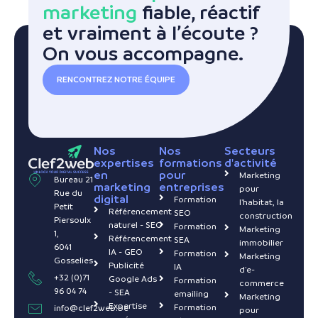
marketing
fiable, réactif
et vraiment à l’écoute ?
On vous accompagne.
RENCONTREZ NOTRE ÉQUIPE
Nos
Nos
Secteurs
expertises
formations
d'activité
en
pour
Marketing
Bureau 21
marketing
entreprises
pour
Rue du
digital
Formation
l'habitat, la
Petit
Référencement
SEO
construction
Piersoulx
naturel - SEO
Formation
Marketing
1,
Référencement
SEA
immobilier
6041
IA - GEO
Formation
Marketing
Gosselies
Publicité
IA
d'e-
+32 (0)71
Google Ads
Formation
commerce
96 04 74
- SEA
emailing
Marketing
Expertise
Formation
info@clef2web.be
pour