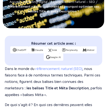
Accueil
/
Marketing digital
/
Référencement naturel – SEO
/
Référencement naturel : comment et pourquoi optimiser ses
balises Title et Méta Description ?
Résumer cet article avec :
ChatGPT
Claude
Grok
Perplexity
Mistral
Google AI
Dans le monde du
référencement naturel (SEO)
, nous
faisons face à de nombreux termes techniques. Parmi ces
notions, figurent deux balises bien connues des
marketeurs :
les balises Title et Méta Description
, parfois
appelées « balises Méta ».
De quoi s’agit-il ? En quoi ces dernières peuvent-elles