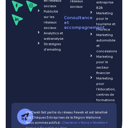
en réseaux
réseaux
entreprise
sociaux
sociaux
B2B
Publicité
Marketing
sur les
Consultance
pour le
et
réseaux
tourisme et
accompagnement
sociaux
l'Horeca
Analytics et
Marketing
webanalyse
automobile
Stratégies
et
d’emailing
concessions
Marketing
pour le
secteur
financier
Marketing
pour
l'éducation,
centres de
formations
Clef2web fait partie du réseau Feweb et est labellisé
aux Chèques Entreprises de la Région Wallonne.
Nous sommes actifs à :
Charleroi
–
Mons
–
Nivelles
–
Namur
–
Bruxelles
–
Liège